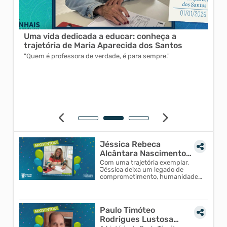
Uma vida dedicada a educar: conheça a
Joc
trajetória de Maria Aparecida dos Santos
edu
do 
a
"Quem é professora de verdade, é para sempre."
"Em 
dão
Cerq
que 
Jéssica Rebeca
Alcântara Nascimento
Born encerra um ciclo
Com uma trajetória exemplar,
Jéssica deixa um legado de
de 25 anos e 6 meses
comprometimento, humanidade
de serviços prestados...
e amor à profissão, valores que
certamente continuarão
inspirando colegas e futuras
gerações de servidores.
Paulo Timóteo
Rodrigues Lustosa