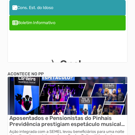
Cons. Est. do Idoso
Boletim Informativo
ACONTECE NO PP
Prefeitura de Pinhais
Aposentados e Pensionistas do Pinhais
Previdência prestigiam espetáculo musical
"Pele de Cordeiro"
Ação integrada com a SEMEL levou beneficiários para uma noite