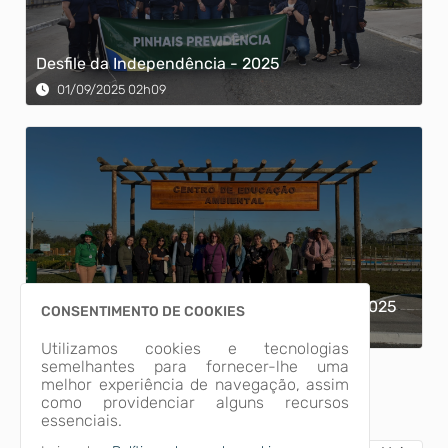
Desfile da Independência - 2025
01/09/2025 02h09
Passeio Turístico dos aposentados - 18/07/2025
CONSENTIMENTO DE COOKIES
22/07/2025 01h07
Utilizamos cookies e tecnologias
semelhantes para fornecer-lhe uma
melhor experiência de navegação, assim
Ver Mais
como providenciar alguns recursos
essenciais.